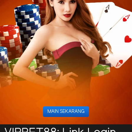
MAIN SEKARANG